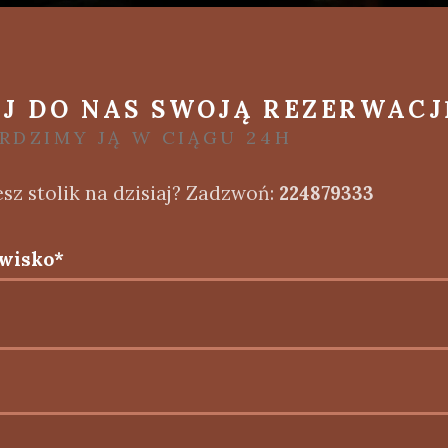
J DO NAS SWOJĄ REZERWACJ
RDZIMY JĄ W CIĄGU 24H
sz stolik na dzisiaj? Zadzwoń:
224879333
zwisko*