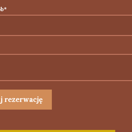
ób*
j rezerwację